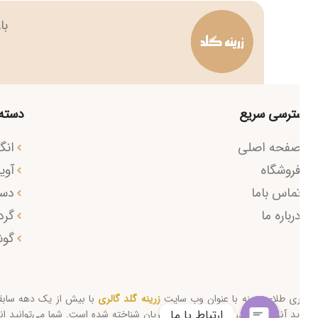
بازار بزرگ 
ترسی سریع
دسته مح
فحه اصلی
انگشتر
روشگاه
آویز طل
ماس باما
دستبند
رباره ما
گردنبند
گوشوار
ری طلای زرینه با عنوان وب سایت
زرینه گلد گالری
با بیش از یک دهه سابقه به ع
ارتباط با ما
د آنلاین طلا در تهران در بین مشتریان شناخته شده است. شما می‌توانید انواع طل