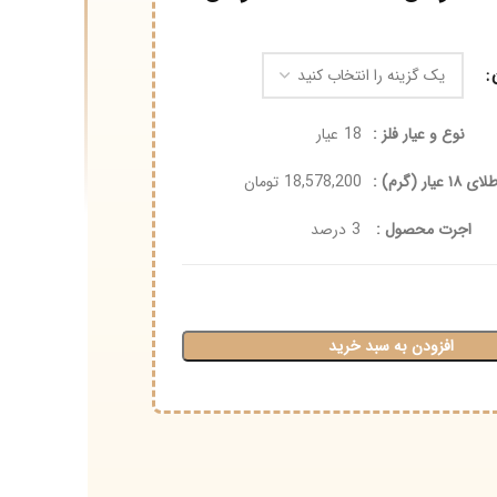
نوع و عیار فلز :
18
عیار
 :
18,578,200
تومان
جرت محصول :
3
درصد
افزودن به سبد خرید