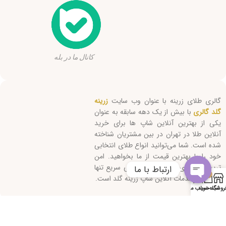
کانال ما در بله
گالری طلای زرینه با عنوان وب سایت
زرینه
گلد گالری
با بیش از یک دهه سابقه به عنوان
یکی از بهترین آنلاین شاپ ها برای خرید
آنلاین طلا در تهران در بین مشتریان شناخته
شده است. شما می‌توانید انواع طلای انتخابی
خود را با بهترین قیمت از ما بخواهید. امن
ترین روش‌های ارسال و پاسخگویی سریع تنها
ارتباط با ما
0
بخشی از خدمات آنلاین شاپ زرینه گلد است.
Open
روشگاه
سبد خرید
حساب من
chaty
کلیه حقوق این سایت متعلق است به "زرینه گلد" 2026