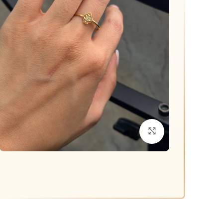
د
0
م
ق
م
برای بزرگنمایی کلیک کنید