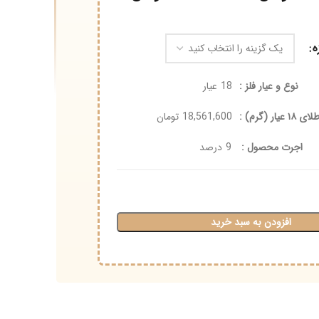
 عیار فلز :
18
عیار
18,561,600
تومان
 محصول :
9
درصد
ودن به سبد خرید