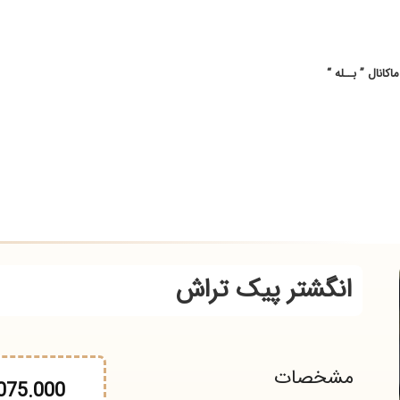
ــله “
انگشتر پیک تراش
شخصات
14.075.000
تو