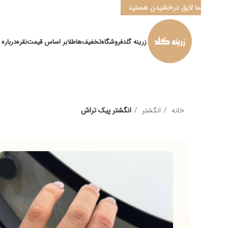
ا لایق درخشیدن هستید
زرینه گلد
فروشگاه
تخفیف‌ها
طلا
بر اساس قیمت
نقره
درباره ما
کانال ” ب
خانه
انگشتر
انگشتر پیک تراش
م