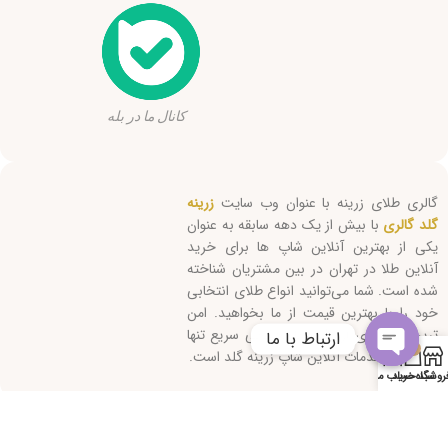
کانال ما در بله
گالری طلای زرینه با عنوان وب سایت
زرینه
گلد گالری
با بیش از یک دهه سابقه به عنوان
یکی از بهترین آنلاین شاپ ها برای خرید
آنلاین طلا در تهران در بین مشتریان شناخته
شده است. شما می‌توانید انواع طلای انتخابی
خود را با بهترین قیمت از ما بخواهید. امن
ترین روش‌های ارسال و پاسخگویی سریع تنها
ارتباط با ما
0
بخشی از خدمات آنلاین شاپ زرینه گلد است.
Open
روشگاه
سبد خرید
حساب من
chaty
کلیه حقوق این سایت متعلق است به "زرینه گلد" 2026