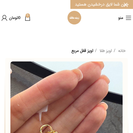
چون شما لایق درخشیدن هستید
0
منو
0
تومان
خانه
اویز طلا
اویز قفل مربع