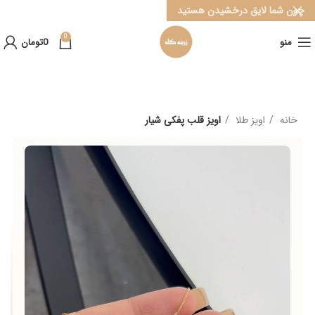
چون شما لایق درخشیدن هستید
0
منو
0
تومان
خانه
اویز طلا
اویز قلب پفکی شیار