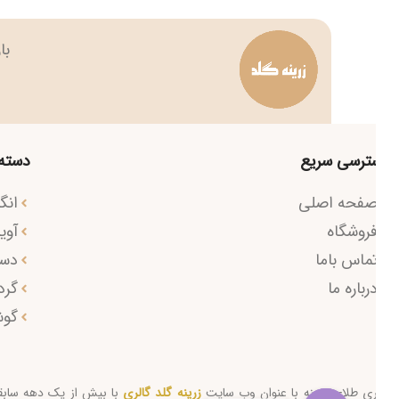
بازار بزرگ 
ترسی سریع
دسته مح
فحه اصلی
انگشتر
روشگاه
آویز طل
ماس باما
دستبند
رباره ما
گردنبند
گوشوار
ری طلای زرینه با عنوان وب سایت
زرینه گلد گالری
با بیش از یک دهه سابقه به ع