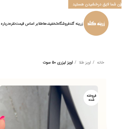
ن شما لایق درخشیدن هستید
زرینه گلد
فروشگاه
تخفیف‌ها
طلا
بر اساس قیمت
نقره
درباره ما
کانا
خانه
اویز طلا
اویز لیزری ۵۰ سوت
فروخته
شده