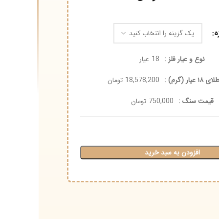
نوع و عیار فلز :
18
عیار
 :
18,578,200
تومان
ت سنگ :
750,000
تومان
افزودن به سبد خرید