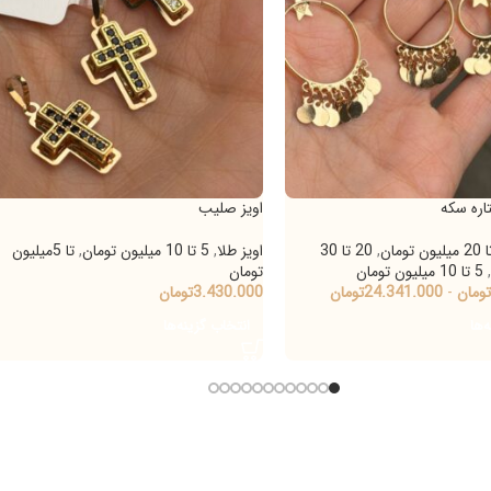
اویز صلیب
اویز دایره
,
20 تا 30
اویز طلا
,
5 تا 10 میلیون تومان
,
تا 5میلیون
اویز طلا
,
تومان
404.000
24.
تومان
3.430.000
تومان
افزودن 
انتخاب گزینه‌ها