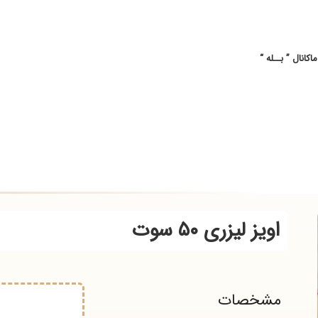
ل ” بــله “
اویز لیزری ۵۰ سوت
مشخصات
0