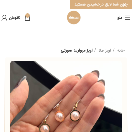
چون شما لایق درخشیدن هستید
0
منو
0
تومان
خانه
اویز طلا
اویز مروارید صورتی