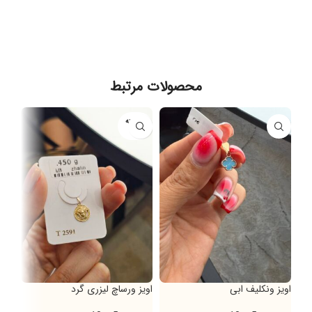
محصولات مرتبط
فروخته
شده
اویز ونکلیف ابی
اویز ورساچ لیزری گرد
اویز