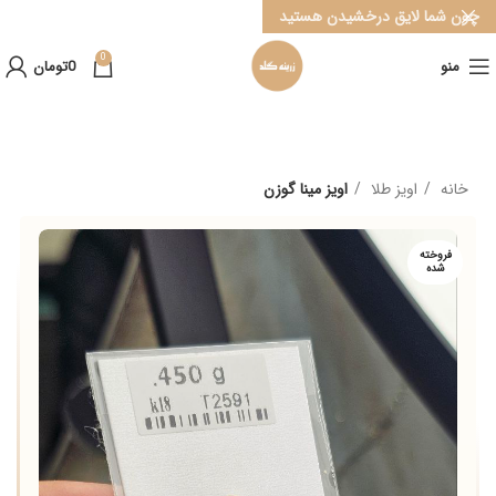
چون شما لایق درخشیدن هستید
0
منو
0
تومان
خانه
اویز طلا
اویز مینا گوزن
فروخته
شده