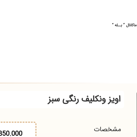
ــله “
اویز ونکلیف رنگی سبز
شخصات
17.850.000
تو