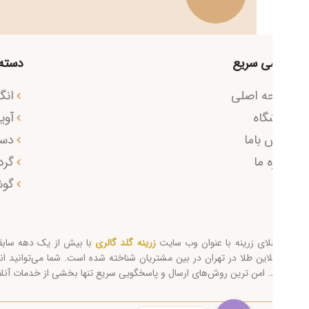
ی سریع
دسته محصول
ه اصلی
انگشتر
گاه
آویز طلا
 باما
دستبند
ه ما
گردنبند
گوشواره
لای زرینه با عنوان وب سایت
زرینه گلد گالری
با بیش از یک دهه سابقه به عنوان
این طلا در تهران در بین مشتریان شناخته شده است. شما می‌توانید انواع طلای ا
. امن ترین روش‌های ارسال و پاسخگویی سریع تنها بخشی از خدمات آنلاین شاپ ز