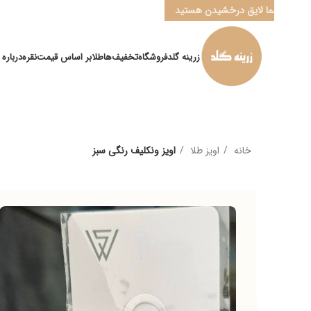
ا لایق درخشیدن هستید
زرینه گلد
فروشگاه
تخفیف‌ها
طلا
بر اساس قیمت
نقره
درباره ما
کانال ” ب
خانه
اویز طلا
اویز ونکلیف رنگی سبز
م