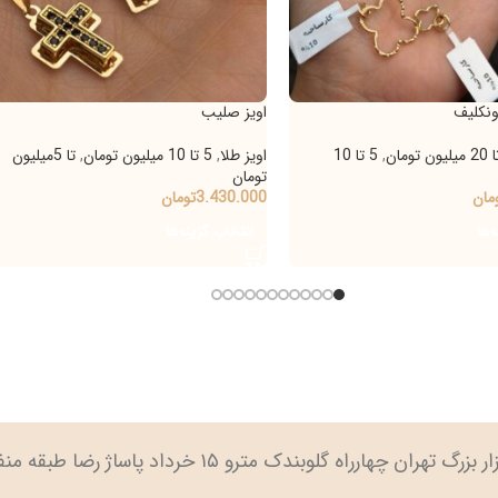
اویز صلیب
اویز 
,
5 تا 10
اویز طلا
,
5 تا 10 میلیون تومان
,
تا 5میلیون
اویز 
تومان
.000
3.430.000
تومان
انت
انتخاب گزینه‌ها
ارراه گلوبندک مترو ۱۵ خرداد پاساژ رضا طبقه منفی ۲ پلاک ۹۱