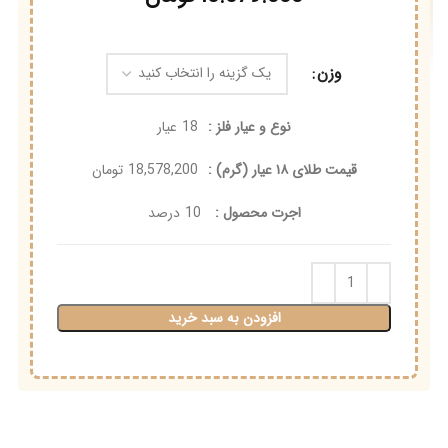
وزن
نوع و عیار فلز :
18
عیار
قیمت طلای ۱۸ عیار (گرم) :
18,578,200
تومان
اجرت محصول :
10
درصد
افزودن به سبد خرید