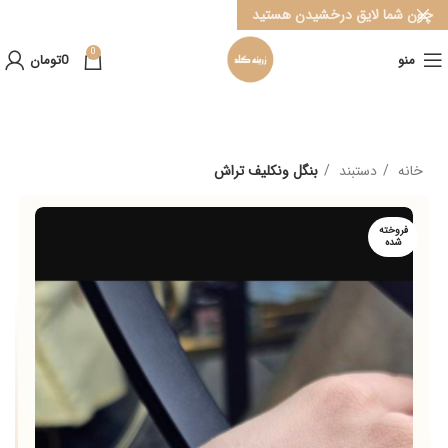
چون شما لایق درخشیدن هستید
0
منو
0
تومان
خانه
دستبند
بنگل ونکلیف تراش
فروخته
شده