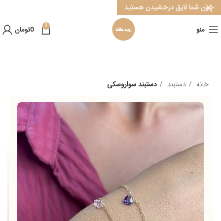
چون شما لایق درخشیدن هستید
0
منو
0
تومان
خانه
دستبند
دستبند سواروسکی