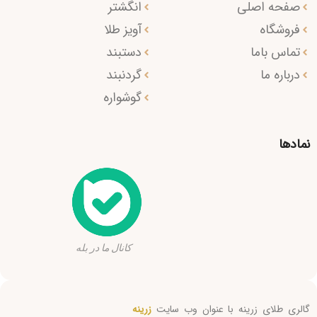
صفحه اصلی
انگشتر
فروشگاه
آویز طلا
تماس باما
دستبند
درباره ما
گردنبند
گوشواره
نمادها
کانال ما در بله
گالری طلای زرینه با عنوان وب سایت
زرینه