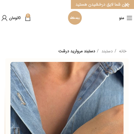
چون شما لایق درخشیدن هستید
0
منو
0
تومان
خانه
دستبند
دستبند مروارید درشت