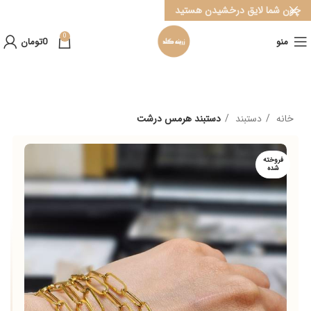
چون شما لایق درخشیدن هستید
0
منو
0
تومان
خانه
دستبند
دستبند هرمس درشت
فروخته
شده