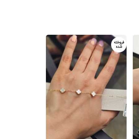
خته
فروخته
ه
شده