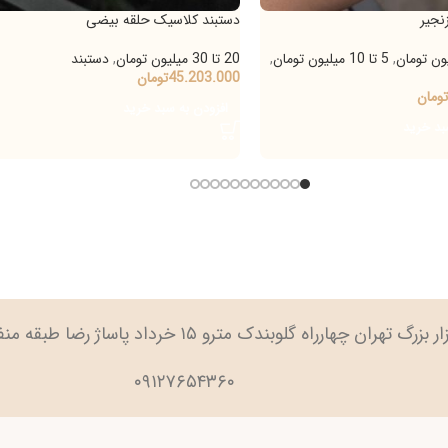
دستبند کلاسیک حلقه بیضی
دستبند 
ون تومان
,
20 تا 30 میلیون تومان
,
دستبند
دستب
45.203.000
تومان
توما
.000
افزودن به سبد خرید
انت
وزن سن
ارراه گلوبندک مترو ۱۵ خرداد پاساژ رضا طبقه منفی ۲ پلاک ۹۱
۰۹۱۲۷۶۵۴۳۶۰