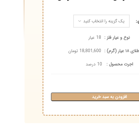
 عیار فلز :
18
عیار
18,801,600
تومان
محصول :
10
درصد
ودن به سبد خرید