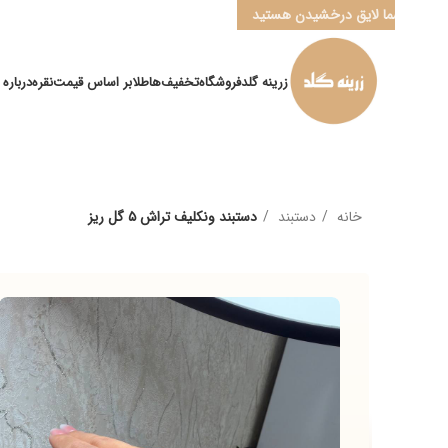
ا لایق درخشیدن هستید
زرینه گلد
فروشگاه
تخفیف‌ها
طلا
بر اساس قیمت
نقره
درباره ما
کانال ” ب
خانه
دستبند
دستبند ونکلیف تراش ۵ گل ریز
م