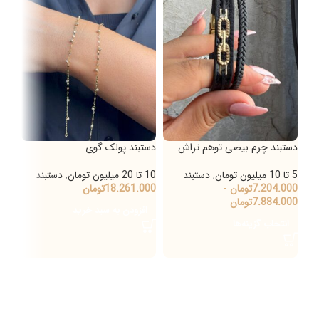
دستبند چرم بیضی توهم تراش
دستبند پولک گوی
دستب
5 تا 10 میلیون تومان
,
دستبند
10 تا 20 میلیون تومان
,
دستبند
20 تا 30 میلیون تومان
7.204.000
تومان
-
18.261.000
تومان
000
7.884.000
تومان
000
افزودن به سبد خرید
انتخاب گزینه‌ها
ان