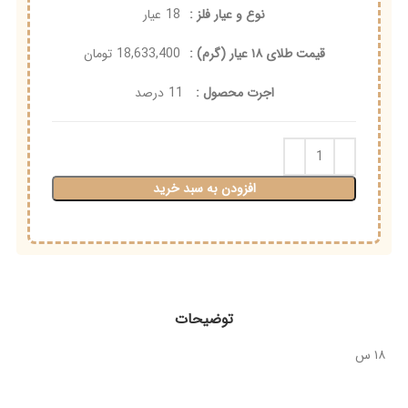
نوع و عیار فلز :
18
عیار
قیمت طلای ۱۸ عیار (گرم) :
18,633,400
تومان
اجرت محصول :
11
درصد
افزودن به سبد خرید
توضیحات
۱۸ س