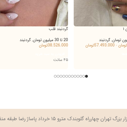
گردنبند قلب
گردنبند 
ند
20 تا 30 میلیون تومان
,
گردنبند
10 تا 20 میلیون تومان
57.4
تومان
38.526.000
تومان
گردنبند
915.000
افزودن به سبد خرید
افزودن
۴۵ سانت
ارراه گلوبندک مترو ۱۵ خرداد پاساژ رضا طبقه منفی ۲ پلاک ۹۱