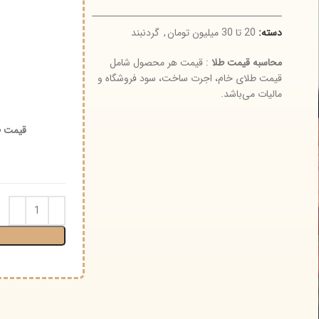
سته:
20 تا 30 میلیون تومان
,
گردنبند
3 عدد د
حاسبه قیمت طلا
: قیمت هر محصول شامل
وز
یمت طلای خام، اجرت ساخت، سود فروشگاه و
الیات می‌باشد.
نوع و
قیمت طلای ۱۸ عیار (گرم) :
اجرت 
افز