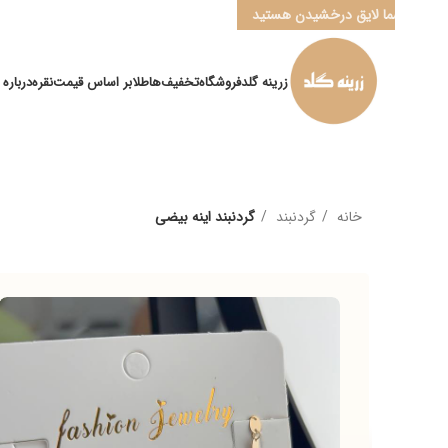
ا لایق درخشیدن هستید
زرینه گلد
فروشگاه
تخفیف‌ها
طلا
بر اساس قیمت
نقره
درباره ما
کانال ” ب
خانه
گردنبند
گردنبند اینه بیضی
م