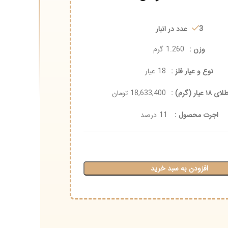
ر انبار
ن :
1.260
گرم
 عیار فلز :
18
عیار
18,633,400
تومان
محصول :
11
درصد
ودن به سبد خرید