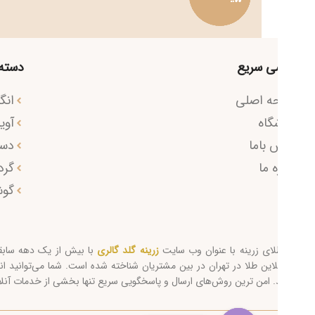
ی سریع
دسته محصول
ه اصلی
انگشتر
گاه
آویز طلا
 باما
دستبند
ه ما
گردنبند
گوشواره
لای زرینه با عنوان وب سایت
زرینه گلد گالری
با بیش از یک دهه سابقه به عنوان
این طلا در تهران در بین مشتریان شناخته شده است. شما می‌توانید انواع طلای ا
. امن ترین روش‌های ارسال و پاسخگویی سریع تنها بخشی از خدمات آنلاین شاپ ز