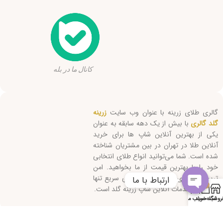
کانال ما در بله
گالری طلای زرینه با عنوان وب سایت
زرینه
گلد گالری
با بیش از یک دهه سابقه به عنوان
یکی از بهترین آنلاین شاپ ها برای خرید
آنلاین طلا در تهران در بین مشتریان شناخته
شده است. شما می‌توانید انواع طلای انتخابی
خود را با بهترین قیمت از ما بخواهید. امن
ترین روش‌های ارسال و پاسخگویی سریع تنها
ارتباط با ما
0
بخشی از خدمات آنلاین شاپ زرینه گلد است.
Open
روشگاه
سبد خرید
حساب من
chaty
کلیه حقوق این سایت متعلق است به "زرینه گلد" 2026