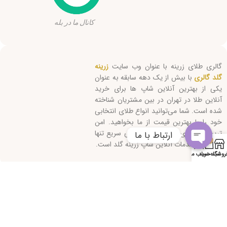
کانال ما در بله
گالری طلای زرینه با عنوان وب سایت
زرینه
گلد گالری
با بیش از یک دهه سابقه به عنوان
یکی از بهترین آنلاین شاپ ها برای خرید
آنلاین طلا در تهران در بین مشتریان شناخته
شده است. شما می‌توانید انواع طلای انتخابی
خود را با بهترین قیمت از ما بخواهید. امن
ترین روش‌های ارسال و پاسخگویی سریع تنها
ارتباط با ما
0
بخشی از خدمات آنلاین شاپ زرینه گلد است.
Open
روشگاه
سبد خرید
حساب من
chaty
کلیه حقوق این سایت متعلق است به "زرینه گلد" 2026