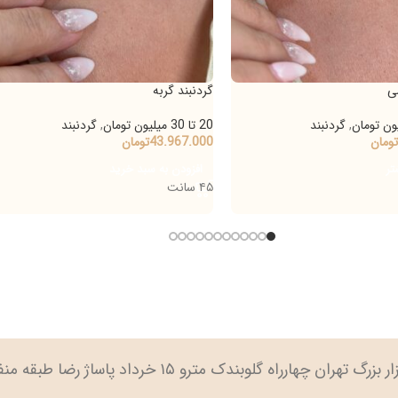
گردنبند گربه
گردنب
ردنبند
20 تا 30 میلیون تومان
,
گردنبند
20 تا 30 میلیون تومان
43.967.000
تومان
اطل
افزودن به سبد خرید
۴۵ سانت
ارراه گلوبندک مترو ۱۵ خرداد پاساژ رضا طبقه منفی ۲ پلاک ۹۱