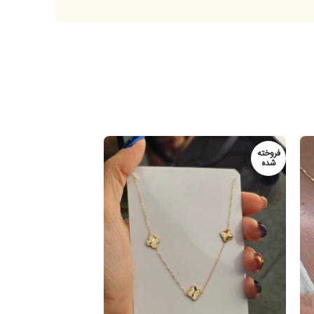
خته
ه