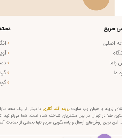
ی سریع
دسته محصول
ه اصلی
انگشتر
گاه
آویز طلا
 باما
دستبند
ه ما
گردنبند
گوشواره
لای زرینه با عنوان وب سایت
زرینه گلد گالری
با بیش از یک دهه سابقه به عنوان
این طلا در تهران در بین مشتریان شناخته شده است. شما می‌توانید انواع طلای ا
. امن ترین روش‌های ارسال و پاسخگویی سریع تنها بخشی از خدمات آنلاین شاپ ز