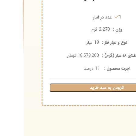
ر انبار
ن :
2.270
گرم
 عیار فلز :
18
عیار
18,578,200
تومان
محصول :
11
درصد
ودن به سبد خرید