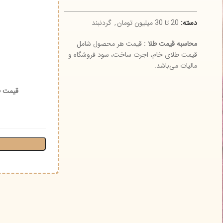
سته:
20 تا 30 میلیون تومان
,
گردنبند
1 عدد د
حاسبه قیمت طلا
: قیمت هر محصول شامل
وز
یمت طلای خام، اجرت ساخت، سود فروشگاه و
الیات می‌باشد.
نوع و
قیمت طلای ۱۸ عیار (گرم) :
اجرت 
افز