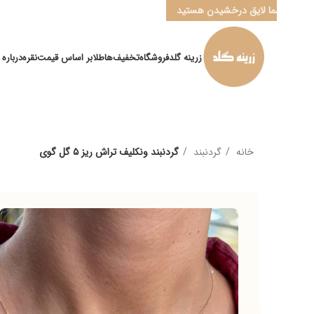
ا لایق درخشیدن هستید
زرینه گلد
فروشگاه
تخفیف‌ها
طلا
بر اساس قیمت
نقره
درباره ما
کانال ” ب
خانه
گردنبند
گردنبند ونکلیف تراش ریز ۵ گل گوی
م