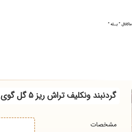
ــله “
گردنبند ونکلیف تراش ریز ۵ گل گوی
شخصات
.000