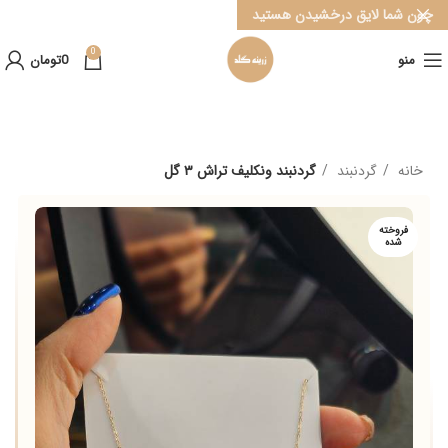
چون شما لایق درخشیدن هستید
0
منو
0
تومان
خانه
گردنبند
گردنبند ونکلیف تراش ۳ گل
فروخته
شده