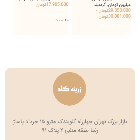
میلیون تومان
,
گردنبند
17.905.000
تومان
میلی
29.050.000
تومان
-
000
افزودن به سبد خرید
30.081.000
تومان
000
۴۰ سانت
انتخاب گزینه‌ها
ان
۴۲ سانت
بازار بزرگ تهران چهارراه گلوبندک مترو ۱۵ خرداد پاساژ
رضا طبقه منفی ۲ پلاک ۹۱