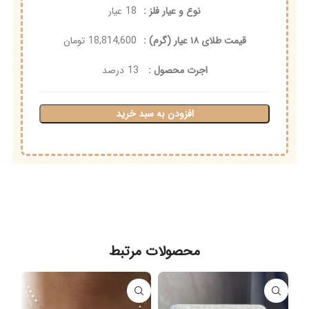
نوع و عیار فلز :
18
عیار
قیمت طلای ۱۸ عیار (گرم) :
18,814,600
تومان
اجرت محصول :
13
درصد
افزودن به سبد خرید
محصولات مرتبط
فر
ش