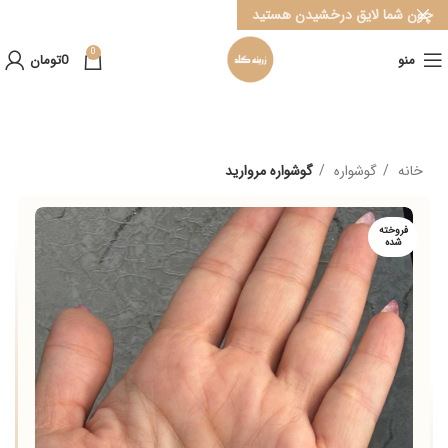
چون شما لایق درخشیدن هستید
0
منو
0
تومان
خانه
گوشواره
گوشواره مروارید
فروخته
شده