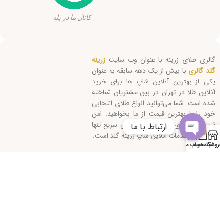
کانال ما در بله
گالری طلای زرینه با عنوان وب سایت
زرینه
گلد گالری
با بیش از یک دهه سابقه به عنوان
یکی از بهترین آنلاین شاپ ها برای خرید
آنلاین طلا در تهران در بین مشتریان شناخته
شده است. شما می‌توانید انواع طلای انتخابی
خود را با بهترین قیمت از ما بخواهید. امن
ترین روش‌های ارسال و پاسخگویی سریع تنها
ارتباط با ما
0
بخشی از خدمات آنلاین شاپ زرینه گلد است.
Open
روشگاه
سبد خرید
حساب من
chaty
کلیه حقوق این سایت متعلق است به "زرینه گلد" 2026