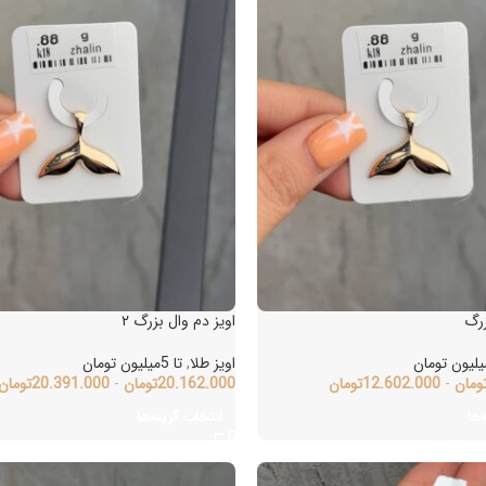
گ
اویز دم وال بزرگ ۲
اویز طلا
,
تا 5میلیون تومان
مان
-
12.602.000
تومان
20.162.000
تومان
-
20.391.000
تومان
ا
انتخاب گزینه‌ها