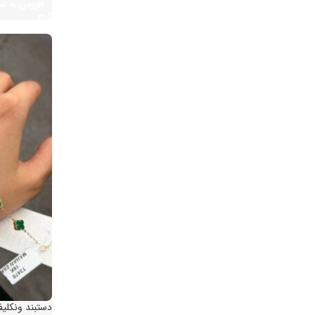
افزودن به سبد
دستبند ونکلیف سبز ۷