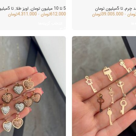
 چرم
,
تا 5میلیون تومان
5 تا 10 میلیون تومان
,
اویز طلا
,
تا 5میلیون تومان
مان
-
39.005.000
تومان
612.000
تومان
-
4.311.000
تومان
ا
انتخاب گزینه‌ها