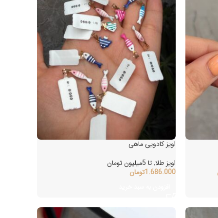
اویز کادویی ماهی
اویز طلا
,
تا 5میلیون تومان
1.686.000
تومان
افزودن به سبد خرید