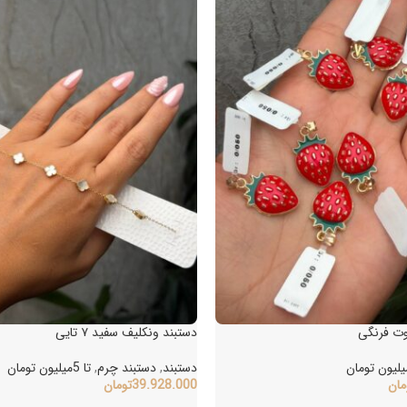
ت فرنگی
دستبند ونکلیف سفید ۷ تایی
دستبند
,
دستبند چرم
,
تا 5میلیون تومان
ن
39.928.000
تومان