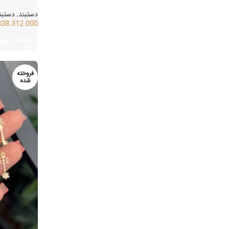
دستبند
,
دستبند
38.312.000
تو
انتخاب گزینه‌ه
فروخته
شده