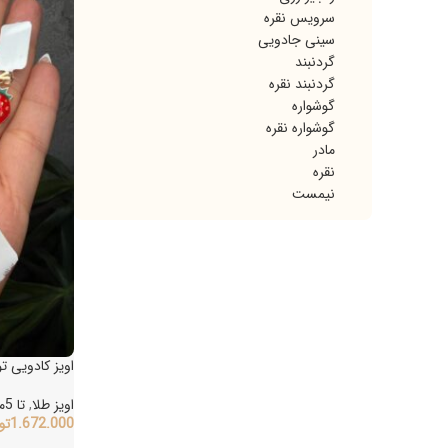
سرویس نقره
سینی جادویی
گردنبند
گردنبند نقره
گوشواره
گوشواره نقره
مادر
نقره
نیمست
اویز کادویی تو
اویز طلا
,
تا 5میلیون تومان
1.672.000
توما