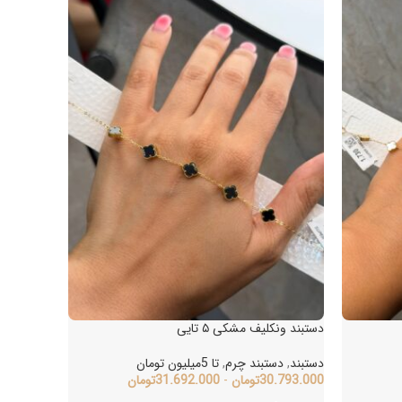
دستبند ونکلیف مشکی ۵ تایی
دستبند
,
دستبند چرم
,
تا 5میلیون تومان
30.793.000
تومان
-
31.692.000
تومان