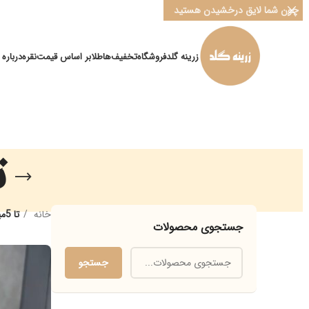
چون شما لایق درخشیدن هستید
زرینه گلد
فروشگاه
تخفیف‌ها
طلا
بر اساس قیمت
نقره
درباره ما
تا 5م
خانه
تا 5میلیون تومان
جستجوی محصولات
جستجو