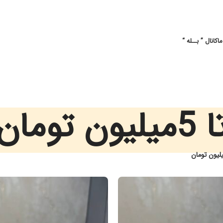
کانال ” بــله “
یلیون تومان