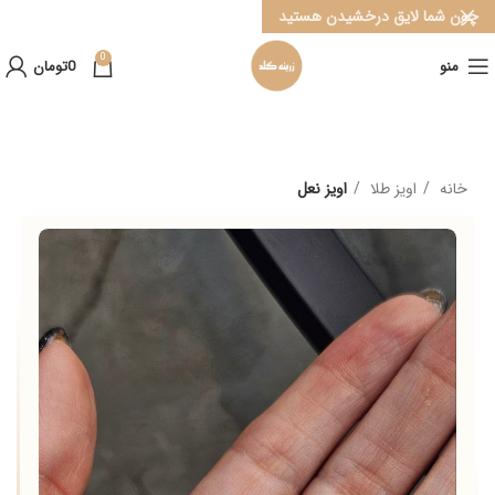
چون شما لایق درخشیدن هستید
0
منو
0
تومان
خانه
اویز طلا
اویز نعل