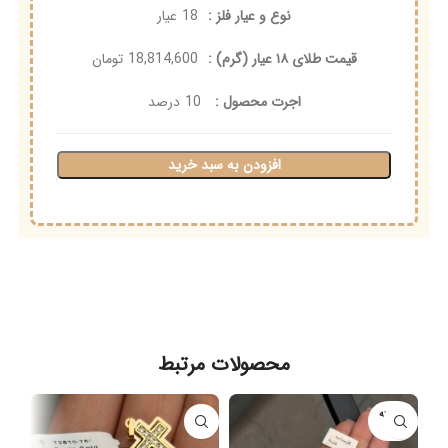
نوع و عیار فلز :
18
عیار
قیمت طلای ۱۸ عیار (گرم) :
18,814,600
تومان
اجرت محصول :
10
درصد
افزودن به سبد خرید
محصولات مرتبط
فروخته
شده