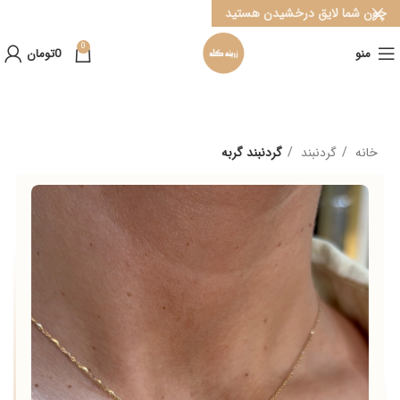
چون شما لایق درخشیدن هستید
0
منو
0
تومان
خانه
گردنبند
گردنبند گربه