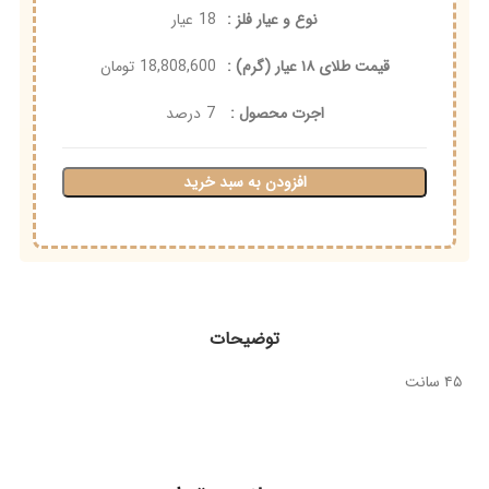
نوع و عیار فلز :
18
عیار
قیمت طلای ۱۸ عیار (گرم) :
18,808,600
تومان
اجرت محصول :
7
درصد
افزودن به سبد خرید
توضیحات
۴۵ سانت