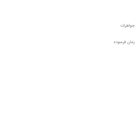
را به همراه دارد. عیار 18 یا 21 معمولاً برای جواهرات
مان فرسوده