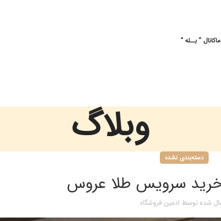
کانال ” بــله “
وبلاگ
دسته‌بندی نشده
 خرید سرویس طلا عروس
ل شده توسط
ادمین فروشگاه