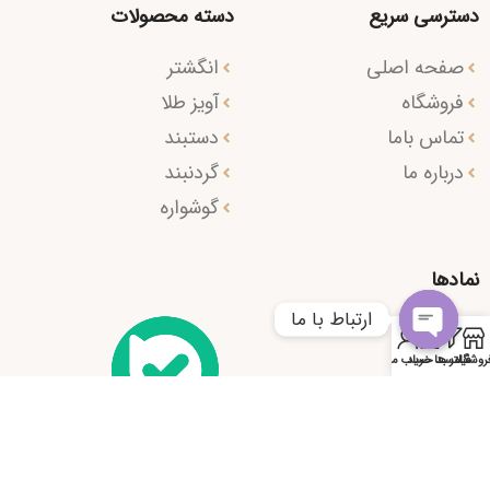
دسترسی سریع
دسته محصولات
صفحه اصلی
انگشتر
فروشگاه
آویز طلا
تماس باما
دستبند
درباره ما
گردنبند
گوشواره
نمادها
ارتباط با ما
0
Open
روشگاه
فیلتر ها
سبد خرید
حساب من
chaty
کانال ما در بله