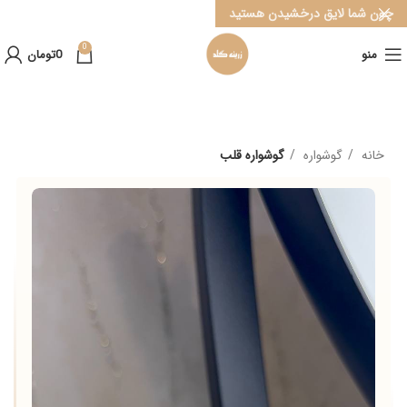
چون شما لایق درخشیدن هستید
0
منو
0
تومان
خانه
گوشواره
گوشواره قلب