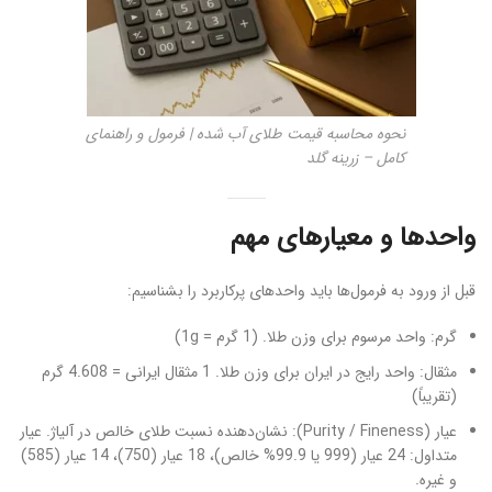
نحوه محاسبه قیمت طلای آب شده | فرمول و راهنمای
کامل – زرینه گلد
واحدها و معیارهای مهم
قبل از ورود به فرمول‌ها باید واحدهای پرکاربرد را بشناسیم:
گرم: واحد مرسوم برای وزن طلا. (1 گرم = 1g)
مثقال: واحد رایج در ایران برای وزن طلا. 1 مثقال ایرانی = 4.608 گرم
(تقریباً)
عیار (Purity / Fineness): نشان‌دهنده نسبت طلای خالص در آلیاژ. عیار
متداول: 24 عیار (999 یا 99.9% خالص)، 18 عیار (750)، 14 عیار (585)
و غیره.