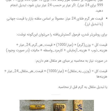
999 برای 24 عیار). اگر عیار بر حسب 24 عیار بیان شود، تبدیل انجام
دهید.
قیمت هر گرم طلای 24 عیار: معمولاً بر اساس مظنه بازار یا قیمت جهانی
(با تبدیل ارز).
برای روشن‌تر شدن، فرمول گسترش‌یافته را می‌توان این‌گونه نوشت:
قیمت کل = وزن(گرم) × (عیار/1000) × قیمت_هر_گرم_24_عیار +
هزینه_ذوب + هزینه_آزمایش + کارمزد_واسطه + مالیات (در صورت وجود)
در صورت نیاز به محاسبه بر مبنای هر مثقال هم داریم:
قیمت کل = (وزن_به_مثقال) × (عیار/1000) × قیمت_هر_مثقال_24_عیار +
هزینه‌ها
یا تبدیل مثقال به گرم قبل از محاسبه.