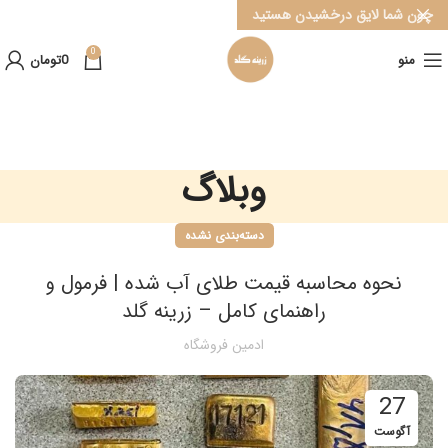
چون شما لایق درخشیدن هستید
0
منو
0
تومان
وبلاگ
دسته‌بندی نشده
نحوه محاسبه قیمت طلای آب شده | فرمول و
راهنمای کامل – زرینه گلد
ادمین فروشگاه
27
آگوست